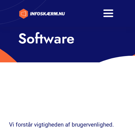
Skip
to
Toggle
content
Navigati
Software
Hjem
Produkter
Kontakt
Om os
Vi forstår vigtigheden af brugervenlighed.