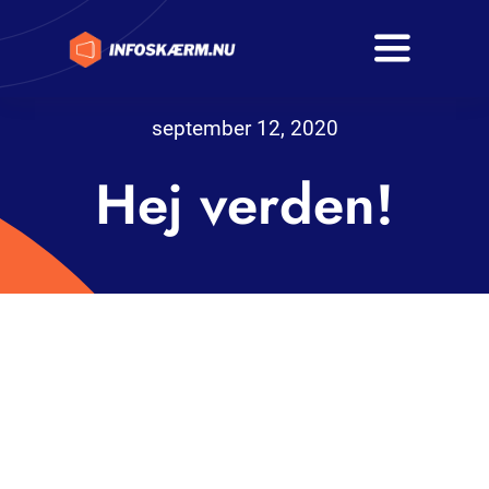
Skip
to
Toggle
content
Navigati
Hjem
september 12, 2020
Hej verden!
Produkter
Kontakt
Om os